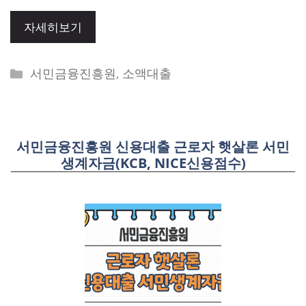
자세히보기
Categories
서민금융진흥원
,
소액대출
서민금융진흥원 신용대출 근로자 햇살론 서민
생계자금(KCB, NICE신용점수)