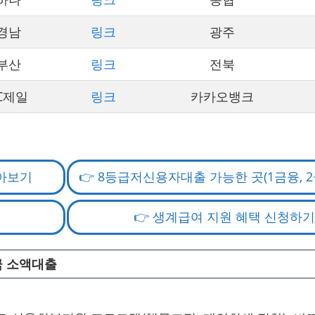
경남
링크
광주
부산
링크
전북
C제일
링크
카카오뱅크
알아보기
👉 8등급저신용자대출 가능한 곳(1금융, 2
👉 생계급여 지원 혜택 신청하기
금 소액대출