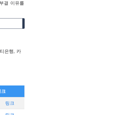
 부결 이유를
씨티은행, 카
링크
링크
링크