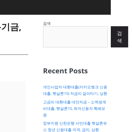
복기금,
검색
검
색
Recent Posts
개인사업자 대환대출(카카오뱅크 신용
대출, 햇살론15) 저금리 갈아타기, 상환
고금리 대환대출 대안자금 – 소액생계
비대출, 햇살론15, 최저신용자 특례보
증
정부지원 신한은행 서민대출 햇살론유
스 청년 신용대출 자격, 금리, 상환